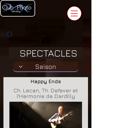
Club Photo de
DARDILLY
Connexion
SPECTACLES
Happy Ends
Ch. Lacan, Th. Defever et
l'Harmonie de Dardilly