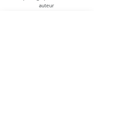
auteur
Le site de Sandrine
- Photographie Nature -
Le trépied dehors
NEW