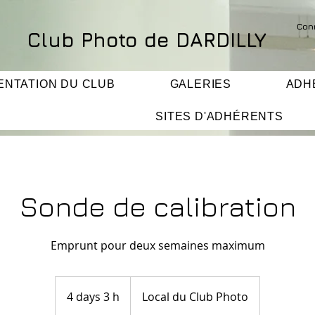
Con
Club Photo de DARDILLY
ENTATION DU CLUB
GALERIES
ADH
SITES D'ADHÉRENTS
Sonde de calibration
Emprunt pour deux semaines maximum
4 days 3 h
4
Local du Club Photo
d