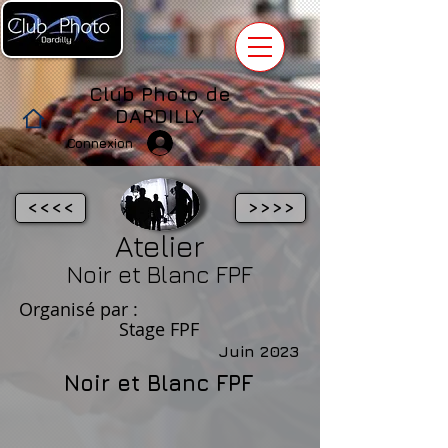
Club Photo de
DARDILLY
Connexion
<<<<
>>>>
Atelier
Noir et Blanc FPF
Organisé par :
Stage FPF
Juin 2023
Noir et Blanc FPF